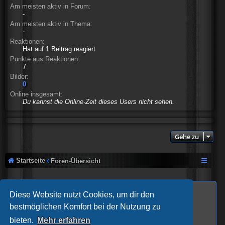
Am meisten aktiv in Forum:
-
Am meisten aktiv in Thema:
-
Reaktionen:
Hat auf 1 Beitrag reagiert
Punkte aus Reaktionen:
7
Bilder:
0
Online insgesamt:
Du kannst die Online-Zeit dieses Users nicht sehen.
Gehe zu
Startseite
Foren-Übersicht
Views gesamt
: 67,413,666
Diese Website nutzt Cookies, um dir den
Powered by
phpBB
® Forum Software © phpBB Limited
bestmöglichen Komfort bei der Nutzung zu
Deutsche Übersetzung durch
phpBB.de
bieten.
Mehr erfahren
Breizh Chart Erweiterung V1.4.0 durch
Sylver35