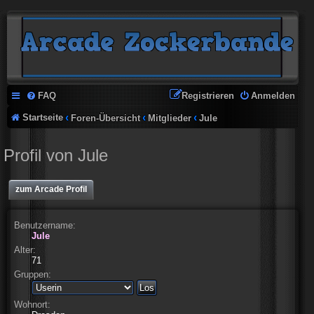
FAQ
Registrieren
Anmelden
Startseite
Foren-Übersicht
Mitglieder
Jule
Profil von Jule
zum Arcade Profil
Benutzername:
Jule
Alter:
71
Gruppen:
Wohnort: