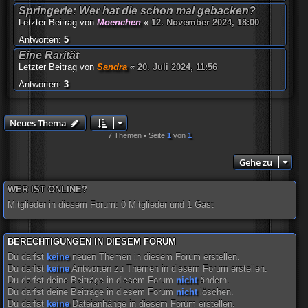
Springerle: Wer hat die schon mal gebacken?
Letzter Beitrag von
Moenchen
«
12. November 2024, 18:00
Antworten:
5
Eine Rarität
Letzter Beitrag von
Sandra
«
20. Juli 2024, 11:56
Antworten:
3
Neues Thema
7 Themen • Seite
1
von
1
Gehe zu
WER IST ONLINE?
Mitglieder in diesem Forum: 0 Mitglieder und 1 Gast
BERECHTIGUNGEN IN DIESEM FORUM
Du darfst
keine
neuen Themen in diesem Forum erstellen.
Du darfst
keine
Antworten zu Themen in diesem Forum erstellen.
Du darfst deine Beiträge in diesem Forum
nicht
ändern.
Du darfst deine Beiträge in diesem Forum
nicht
löschen.
Du darfst
keine
Dateianhänge in diesem Forum erstellen.