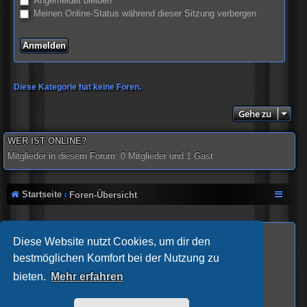
Angemeldet bleiben
Meinen Online-Status während dieser Sitzung verbergen
Diese Kategorie hat keine Foren.
Gehe zu
WER IST ONLINE?
Mitglieder in diesem Forum: 0 Mitglieder und 1 Gast
Startseite
Foren-Übersicht
Views gesamt
: 67,417,572
Diese Website nutzt Cookies, um dir den
Powered by
phpBB
® Forum Software © phpBB Limited
bestmöglichen Komfort bei der Nutzung zu
Deutsche Übersetzung durch
phpBB.de
bieten.
Mehr erfahren
Breizh Chart Erweiterung V1.4.0 durch
Sylver35
Sandras-Quiz © 2019 by
Arcade-Zockerbande